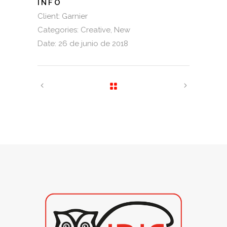
INFO
Client:
Garnier
Categories:
Creative
New
Date:
26 de junio de 2018